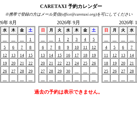
CARETAXI 予約カレンダー
※携帯で登録の方はメール受信(office@caretaxi.org)を可にしてください
26年 8月
2026年 9月
2026年 
水
木
金
土
日
月
火
水
木
金
土
日
月
火
水
1
1
2
3
4
5
5
6
7
8
6
7
8
9
10
11
12
4
5
6
7
12
13
14
15
13
14
15
16
17
18
19
11
12
13
14
19
20
21
22
20
21
22
23
24
25
26
18
19
20
21
26
27
28
29
27
28
29
30
25
26
27
28
過去の予約は表示できません。